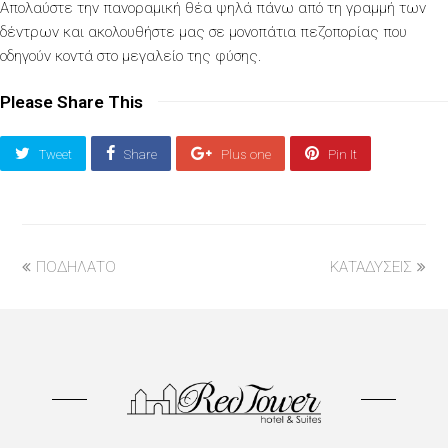
Απολαύστε την πανοραμική θέα ψηλά πάνω από τη γραμμή των
δέντρων και ακολουθήστε μας σε μονοπάτια πεζοπορίας που
οδηγούν κοντά στο μεγαλείο της φύσης.
Please Share This
Tweet
Share
Plus one
Pin It
previous
next
ΠΟΔΗΛΑΤΟ
ΚΑΤΑΔΥΣΕΙΣ
post:
post: